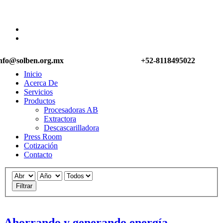
nfo@solben.org.mx
+52-8118495022
Inicio
Acerca De
Servicios
Productos
Procesadoras AB
Extractora
Descascarilladora
Press Room
Cotización
Contacto
Filtrar
Ahorrando y generando energía